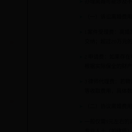
办理离婚可能涉及
（一）诉讼离婚费
1.案件受理费：离
交纳；超过20万元
2.申请费：如果存
根据实际保全的财
3.律师代理费：若
等收取费用，具体
（二）协议离婚费
一般仅需9元左右的
专业人士（如律师