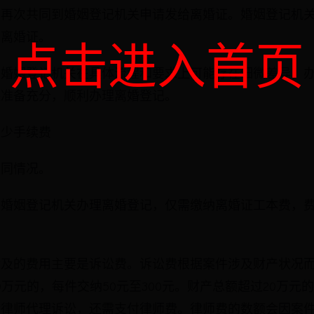
方再次共同到婚姻登记机关申请发给离婚证。婚姻登记机
给离婚证。
点击进入首页
的婚姻登记机关在具体流程和要求上可能存在细微差异，
保准备充分，顺利办理离婚登记。
多少手续费
不同情况。
在婚姻登记机关办理离婚登记，仅需缴纳离婚证工本费，
涉及的费用主要是诉讼费。诉讼费根据案件涉及财产状况
万元的，每件交纳50元至300元。财产总额超过20万元的
请律师代理诉讼，还需支付律师费。律师费的数额会因案