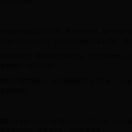
不同类型的费用：
用
婚案件每件交纳50元至300元。涉及财产分割，财产总额不
的部分，按照0.5%交纳。这是向法院缴纳的基本费用，用
在申请保全措施、申请强制执行等情况，会产生申请费。
产数额按照一定比例交纳。
聘请律师代理离婚诉讼，律师会根据案件复杂程度、工作
数额差异较大。
用
离婚证工本费。不过，若夫妻自行协商财产分割、子女抚
）拟定离婚协议，可能会产生一定的服务费用。