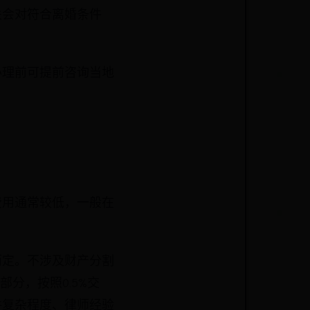
关会对符合离婚条件
办理前可提前咨询当地
费用通常较低，一般在
而定。不涉及财产分割
部分，按照0.5%交
件复杂程度、律师经验