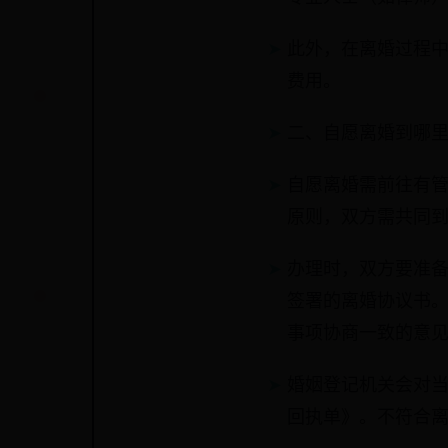
此外，在离婚过程
费用。
二、自愿离婚到哪
自愿离婚需前往有
原则，双方需共同
办理时，双方要准
签署的离婚协议书
事项协商一致的意
婚姻登记机关会对
回执单》。不符合