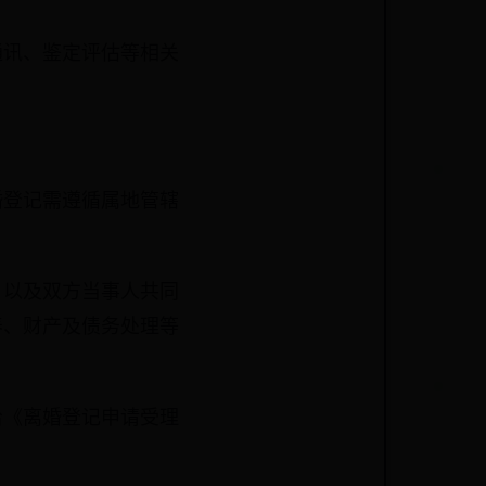
通讯、鉴定评估等相关
婚登记需遵循属地管辖
，以及双方当事人共同
养、财产及债务处理等
给《离婚登记申请受理