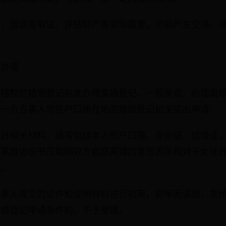
中，因调查取证、评估财产等实际需要，可能产生交通、
里办理
管辖权的婚姻登记机关办理离婚登记。一般来说，办理离
到一方当事人常住户口所在地的婚姻登记机关提出申请。
备好相关材料，通常包括本人的户口簿、身份证、结婚证
。离婚协议书应载明双方自愿离婚的意思表示和对子女抚
见。
当事人提交的证件和证明材料进行初审，初审无误后，发
离婚登记申请条件的，不予受理。