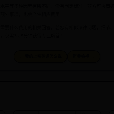
济水平等多种因素有所不同，没有固定标准，双方可协商
等额外事项，也会产生相应费用。
婚需要什么费用的相关回答，若您有相似法律问题，细节
，仅需3~15分钟获得专业解答！
← 我的上帝英语怎么说
辭典檢視 →