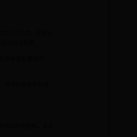
超过20万元的，不另行
于启动诉讼程序。
例如申请保全措施的，
量、律师自身收费标准
养等问题有困难，寻求