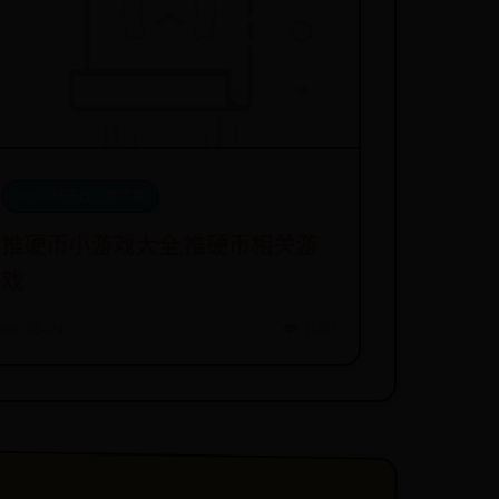
365买球平台下载苹果
推硬币小游戏大全,推硬币相关游
戏
📅 08-24
👁️ 1100