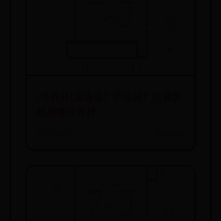
[世界杯]戈洛温？萨拉赫？听曾侃
杨晨聊世界杯
📅 2026-07-29
✍️ admin