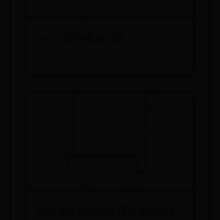
ansible常用模块汇总
📅 2026-08-03
✍️ admin
2026年中国电动车锂电池品牌排