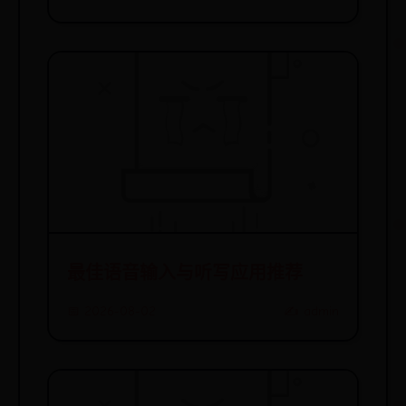
最佳语音输入与听写应用推荐
📅 2026-08-02
✍️ admin