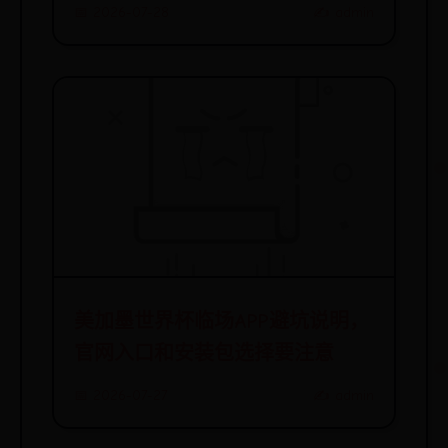
📅 2026-07-28
✍️ admin
美加墨世界杯临场APP避坑说明，
官网入口和安装包选择要注意
📅 2026-07-27
✍️ admin