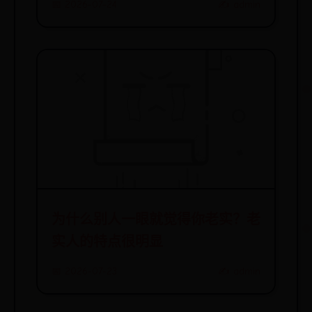
📅 2026-07-24
✍️ admin
为什么别人一眼就觉得你老实？老
实人的特点很明显
📅 2026-07-23
✍️ admin