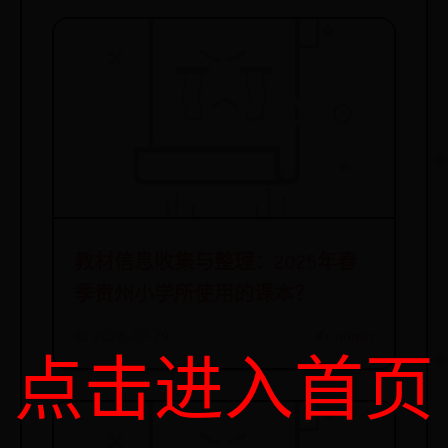
教材信息收集与整理：2025年春
季贵州小学所使用的课本？
📅 2026-07-29
✍️ admin
点击进入首页