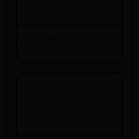
兮字五行属什么
📅 2026-07-26
✍️ admin