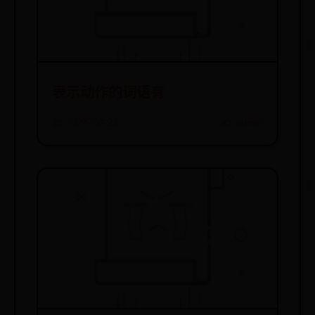
表示动作的词语有
📅 2026-07-28
✍️ admin