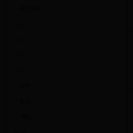
轻型装甲
67
24
51
31
防空
航空
消耗
58