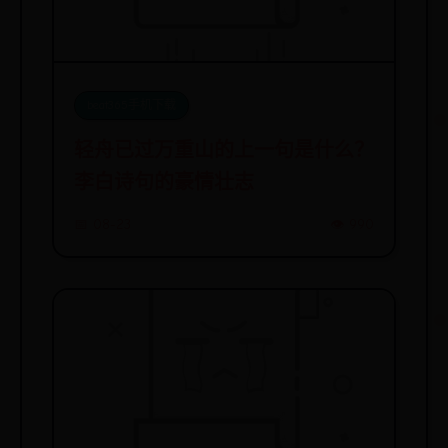
beat365手机下载
轻舟已过万重山的上一句是什么？
李白诗句的豪情壮志
📅 08-23
👁️ 990