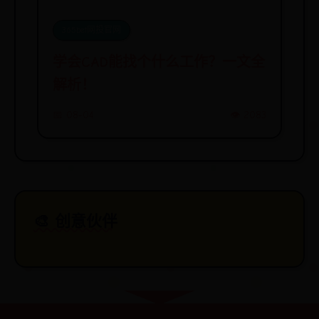
365bet网投官网
学会CAD能找个什么工作？一文全
解析！
📅 08-04
👁️ 2083
🎨 创意伙伴