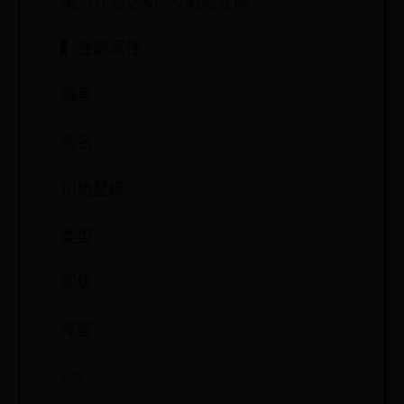
电力计划活动300电池兑换
▍性能属性
编号
船名
初始星级
类型
舰级
阵营
179