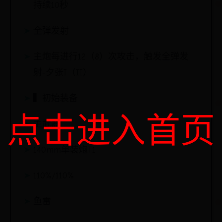
持续10秒
全弹发射
主炮每进行12（8）次攻击，触发全弹发
射-夕张I（II）
▍初始装备
点击进入首页
主武器
140mm单装炮T1
110%/110%
鱼雷