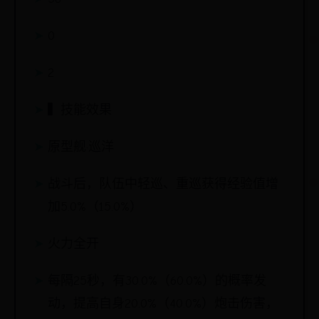
0
2
▍技能效果
原型舰·巡洋
战斗后，队伍中轻巡、重巡获得经验值增
加5.0%（15.0%）
火力全开
每隔25秒，有30.0%（60.0%）的概率发
动，提高自身20.0%（40.0%）炮击伤害，