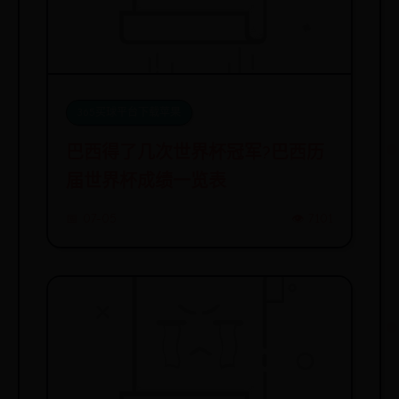
365买球平台下载苹果
巴西得了几次世界杯冠军?巴西历
届世界杯成绩一览表
📅 07-05
👁️ 7101